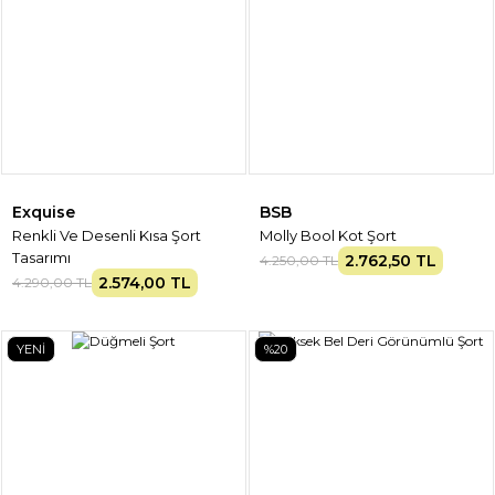
Exquise
BSB
Renkli Ve Desenli Kısa Şort
Molly Bool Kot Şort
Tasarımı
2.762,50 TL
4.250,00 TL
2.574,00 TL
4.290,00 TL
YENİ
%20