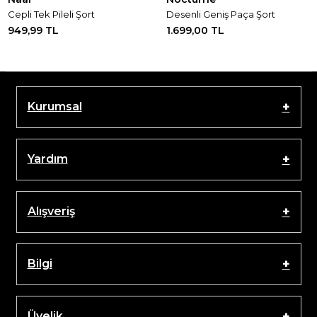
Cepli Tek Pileli Şort
Desenli Geniş Paça Şort
949,99 TL
1.699,00 TL
Kurumsal
Yardım
Alışveriş
Bilgi
Üyelik