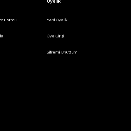
Üyelik
rim Formu
Yeni Üyelik
la
Üye Girişi
Şifremi Unuttum