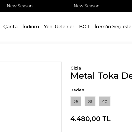
New Season
New Season
Çanta
İndirim
Yeni Gelenler
BOT
İrem'in Seçtikle
Gizia
Metal Toka De
Beden
36
38
40
4.480,00 TL