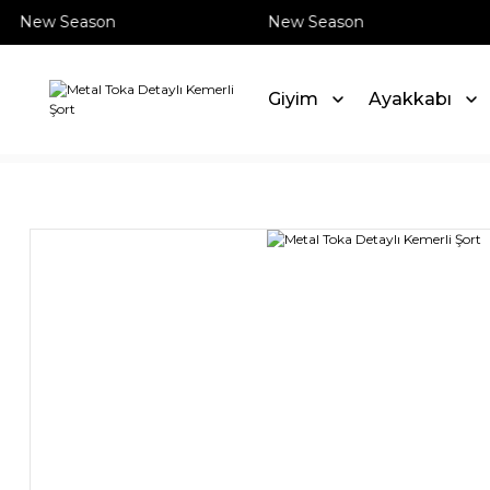
New Season
New Season
Giyim
Ayakkabı
Anasayfa
Giyim
Şort
Metal Toka Detaylı Kemerli Şort