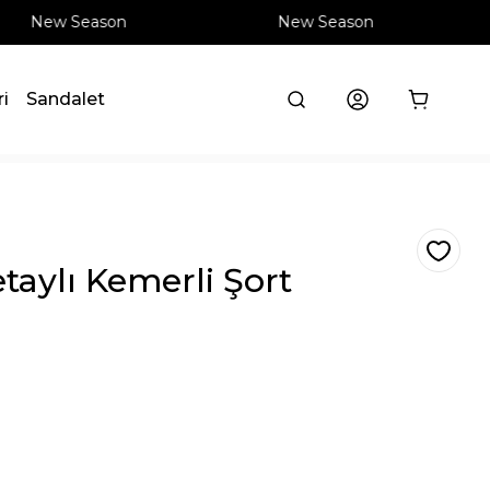
New Season
New Season
ri
Sandalet
taylı Kemerli Şort