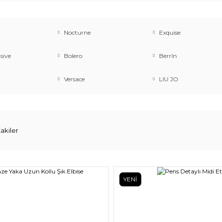
Nocturne
Exquise
sive
Bolero
BerrIn
Versace
LIU JO
akiler
YENİ