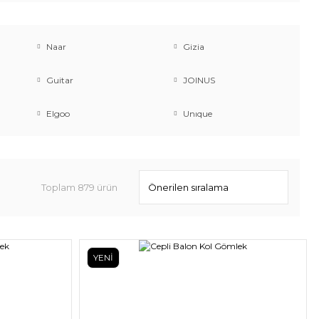
Naar
Gizia
Guitar
JOINUS
Elgoo
Unıque
Toplam 879 ürün
YENİ