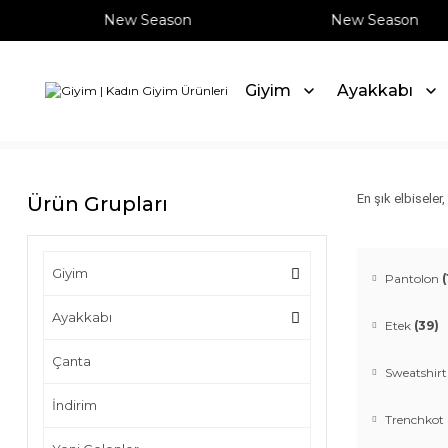
New Season
New Season
Giyim
Ayakkabı
Anasayfa
Giyim
En şık elbiseler
Ürün Grupları
Giyim
Pantolon
(
Ayakkabı
Etek
(39)
Çanta
Sweatshir
İndirim
Trenchkot