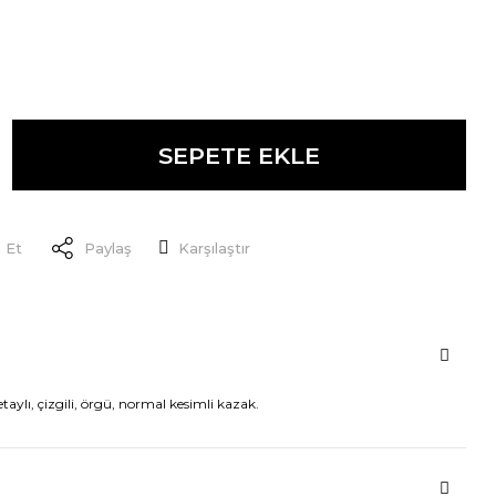
SEPETE EKLE
 Et
Paylaş
Karşılaştır
taylı, çizgili, örgü, normal kesimli kazak.