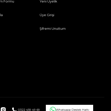
rim Formu
Yeni Üyelik
la
Üye Girişi
Şifremi Unuttum
0322 459 49 69
Whatsapp Destek Hattı