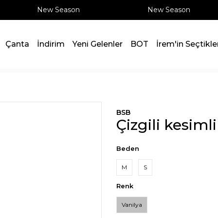
New Season
New Season
Çanta
İndirim
Yeni Gelenler
BOT
İrem'in Seçtikle
BSB
Çizgili kesimli
Beden
M
S
Renk
Vanilya