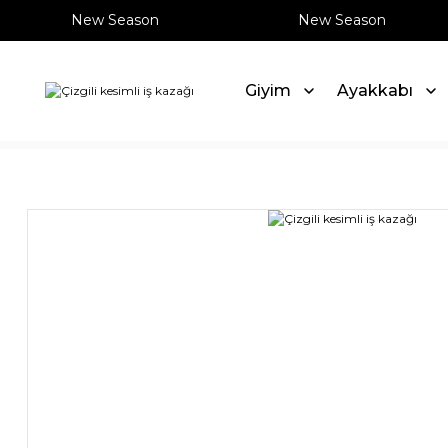
New Season
New Season
Giyim
Ayakkabı
Anasayfa
Giyim
Triko
Çizgili kesimli iş kazağı