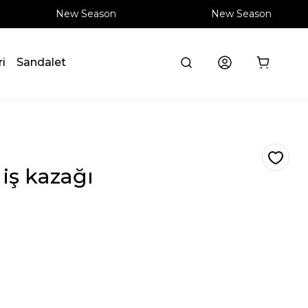
New Season
New Season
ri
Sandalet
 iş kazağı