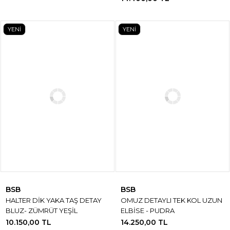
YENİ
YENİ
BSB
BSB
HALTER DİK YAKA TAŞ DETAY
OMUZ DETAYLI TEK KOL UZUN
BLUZ- ZÜMRÜT YEŞİL
ELBİSE - PUDRA
10.150,00 TL
14.250,00 TL