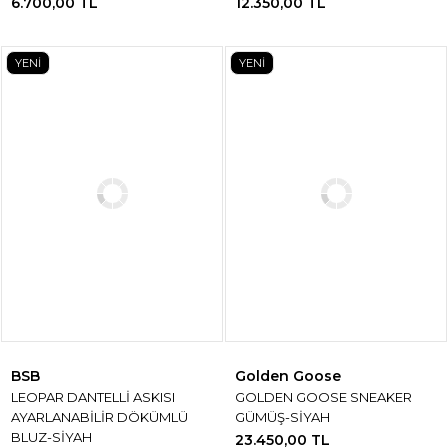
6.700,00 TL
12.350,00 TL
YENİ
YENİ
BSB
Golden Goose
LEOPAR DANTELLİ ASKISI
GOLDEN GOOSE SNEAKER
AYARLANABİLİR DÖKÜMLÜ
GÜMÜŞ-SİYAH
BLUZ-SİYAH
23.450,00 TL