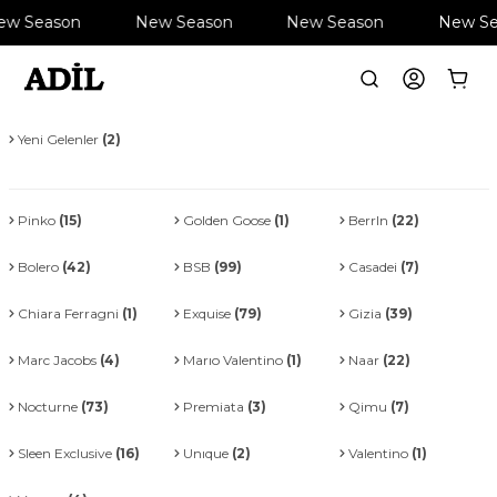
 Season
New Season
New Season
New Sea
Giyim
(418)
Ayakkabı
(14)
Çanta
(11)
Yeni Gelenler
(2)
Pinko
(15)
Golden Goose
(1)
BerrIn
(22)
Bolero
(42)
BSB
(99)
Casadei
(7)
Chiara Ferragni
(1)
Exquise
(79)
Gizia
(39)
Marc Jacobs
(4)
Marıo Valentino
(1)
Naar
(22)
Nocturne
(73)
Premiata
(3)
Qimu
(7)
Sleen Exclusive
(16)
Unıque
(2)
Valentino
(1)