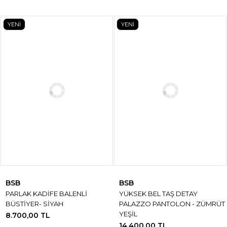
YENİ
YENİ
BSB
BSB
PARLAK KADİFE BALENLİ
YÜKSEK BEL TAŞ DETAY
BÜSTİYER- SİYAH
PALAZZO PANTOLON - ZÜMRÜT
YEŞİL
8.700,00 TL
14.400,00 TL