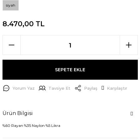
siyah
8.470,00 TL
SEPETE EKLE
Yorum Yaz
Tavsiye Et
Paylaş
Karşılaştır
Ürün Bilgisi
%60 Rayan %35 Naylon %5 Likra