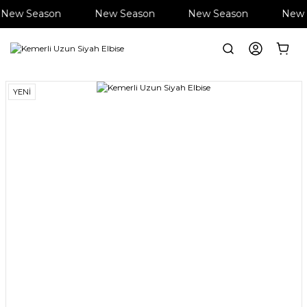
New Season
New Season
New Season
New 
Anasayfa
Giyim
Elbise
Kemerli Uzun Siyah Elbise
YENİ