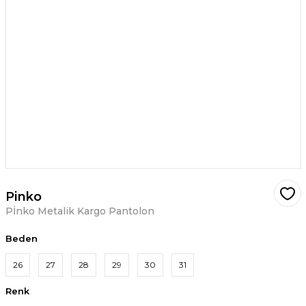
Pinko
Pİnko Metalik Kargo Pantolon
Beden
26
27
28
29
30
31
Renk