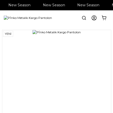
New Season
New Season
New Season
Anasayfa
Giyim
Pantolon
Pİnko Metalik Kargo Pantolon
YENİ