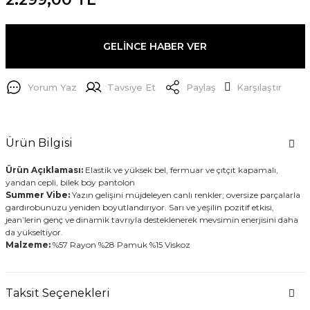
GELİNCE HABER VER
Yorum Yaz
Tavsiye Et
Paylaş
Karşılaştır
Ürün Bilgisi
Ürün Açıklaması:
Elastik ve yüksek bel, fermuar ve çıtçıt kapamalı,
yandan cepli, bilek boy pantolon
Summer Vibe:
Yazın gelişini müjdeleyen canlı renkler; oversize parçalarla
gardırobunuzu yeniden boyutlandırıyor. Sarı ve yeşilin pozitif etkisi,
jean’lerin genç ve dinamik tavrıyla desteklenerek mevsimin enerjisini daha
da yükseltiyor.
Malzeme:
%57 Rayon %28 Pamuk %15 Viskoz
Taksit Seçenekleri