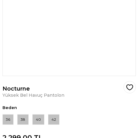
Nocturne
Yüksek Bel Havuç Pantolon
Beden
36
38
40
42
2.299,00 TL