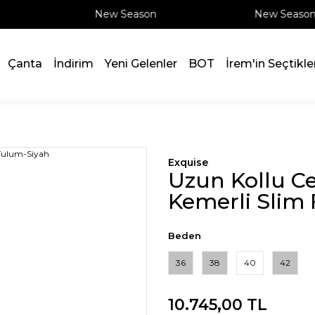
New Season
New Season
Çanta
İndirim
Yeni Gelenler
BOT
İrem'in Seçtikle
merli Slim Fit Tulum-Siyah
Exquise
Uzun Kollu Ce
Kemerli Slim 
Beden
36
38
40
42
10.745,00 TL