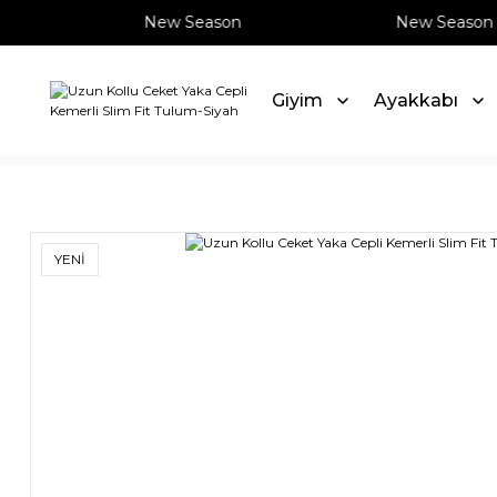
New Season
New Season
Giyim
Ayakkabı
Anasayfa
Giyim
Tulum
Uzun Kollu Ceket Yaka Cepli Ke
YENİ