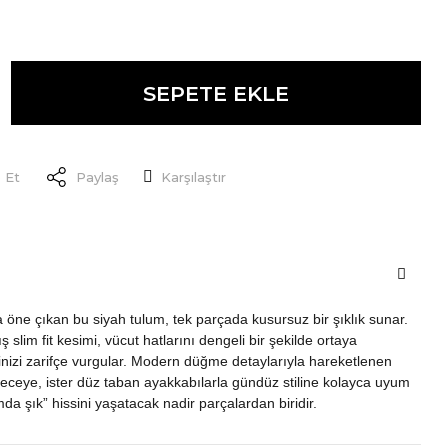
SEPETE EKLE
 Et
Paylaş
Karşılaştır
a öne çıkan bu siyah tulum, tek parçada kusursuz bir şıklık sunar.
 slim fit kesimi, vücut hatlarını dengeli bir şekilde ortaya
linizi zarifçe vurgular. Modern düğme detaylarıyla hareketlenen
geceye, ister düz taban ayakkabılarla gündüz stiline kolayca uyum
a şık” hissini yaşatacak nadir parçalardan biridir.