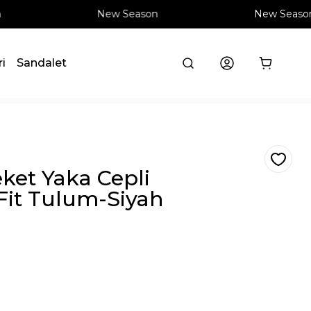
New Season
New Season
ri
Sandalet
ket Yaka Cepli
Fit Tulum-Siyah