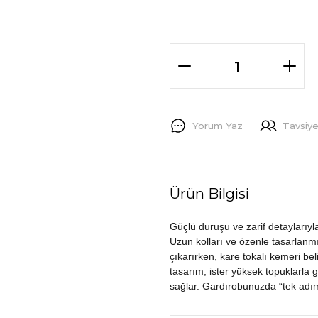
Yorum Yaz
Tavsiye
Ürün Bilgisi
Güçlü duruşu ve zarif detaylarıyl
Uzun kolları ve özenle tasarlanmış
çıkarırken, kare tokalı kemeri be
tasarım, ister yüksek topuklarla 
sağlar. Gardırobunuzda “tek adımd