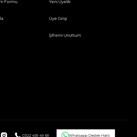
rim Formu
Yeni Üyelik
la
Üye Girişi
Şifremi Unuttum
0322 459 49 69
Whatsapp Destek Hattı