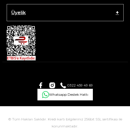
Üyelik
0322 459 49 69
Whatsapp Destek Hattı
© Tüm Hakları Saklıdır. Kredi kartı bilgileriniz 256bit SSL sertifikası ile
korunmaktadır.