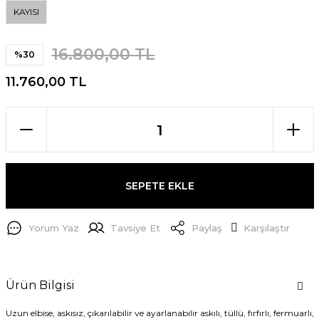
KAYISI
16.800,00 TL
%30
11.760,00 TL
SEPETE EKLE
Yorum Yaz
Tavsiye Et
Paylaş
Karşılaştır
Ürün Bilgisi
Uzun elbise, askısız, çıkarılabilir ve ayarlanabilir askılı, tüllü, fırfırlı, fermuarlı,