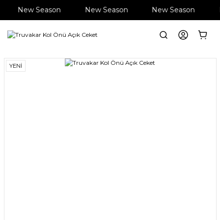
New Season
New Season
New Season
Anasayfa
Giyim
Ceket
Truvakar Kol Önü Açık Ceket
YENİ