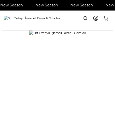
New Season
New Season
New Season
New 
Anasayfa
Giyim
Gömlek
Sırt Detaylı İşlemeli Desenli Gömlek