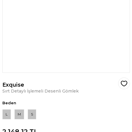
Exquise
Sırt Detaylı İşlemeli Desenli Gömlek
Beden
L
M
S
2.148,12 TL