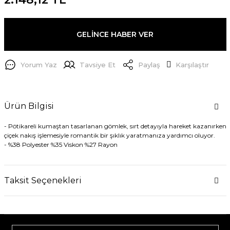
GELİNCE HABER VER
Yorum Yaz
Tavsiye Et
Paylaş
Karşılaştır
Ürün Bilgisi
-
Pötikareli kumaştan tasarlanan gömlek, sırt detayıyla hareket kazanırken
çiçek nakış işlemesiyle romantik bir şıklık yaratmanıza yardımcı oluyor.
-
%38 Polyester %35 Viskon %27 Rayon
Taksit Seçenekleri