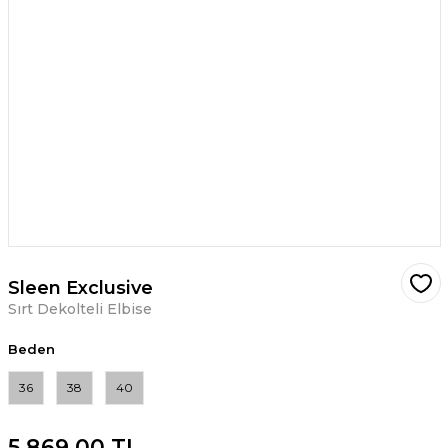
Sleen Exclusive
Sırt Dekolteli Elbise
Beden
36
38
40
5.869,00 TL