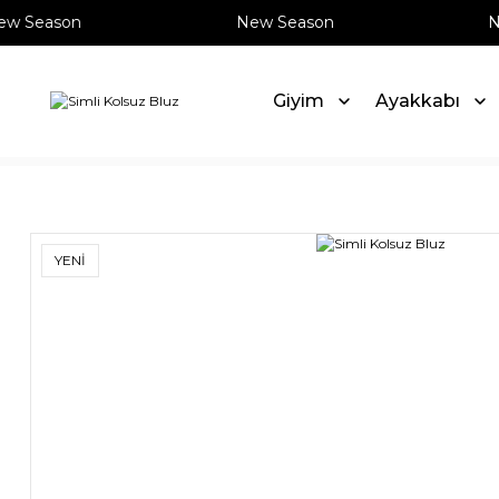
 Season
New Season
Ne
Giyim
Ayakkabı
Anasayfa
Giyim
Bluz
Simli Kolsuz Bluz
YENİ