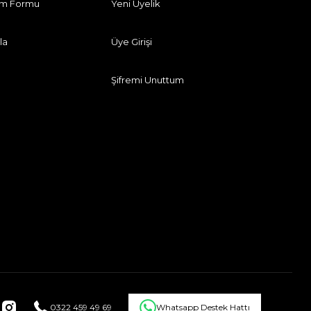
rim Formu
Yeni Üyelik
la
Üye Girişi
Şifremi Unuttum
0322 459 49 69
Whatsapp Destek Hattı