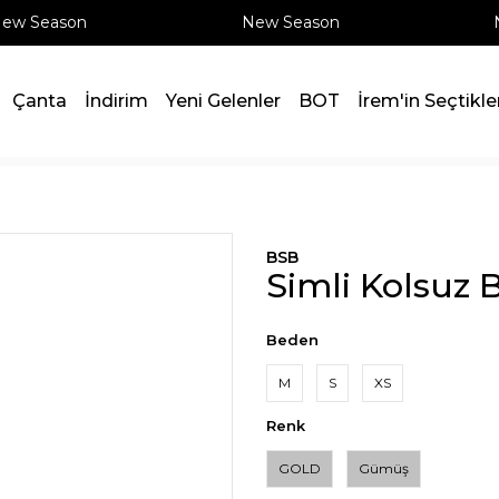
w Season
New Season
Ne
Çanta
İndirim
Yeni Gelenler
BOT
İrem'in Seçtikle
BSB
Simli Kolsuz 
Beden
M
S
XS
Renk
GOLD
Gümüş