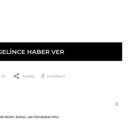
GELİNCE HABER VER
 Et
Paylaş
Karşılaştır
al kesim, kolsuz, yarı transparan bluz.