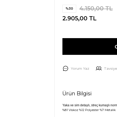
4.150,00 TL
%30
2.905,00 TL
Yorum Yaz
Tavsiye
Ürün Bilgisi
Yaka ve sim detaylı, streç kumaşlı norm
%81 Viskoz %12 Polyester %7 Metalik