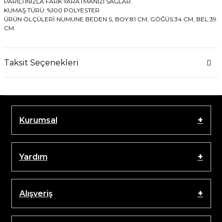
PARILTINIZLA FARK YARATMANIZI SAĞLAR.
KUMAŞ TÜRÜ: %100 POLYESTER
ÜRÜN ÖLÇÜLERİ NUMUNE BEDEN S, BOY:81 CM, GÖĞÜS:34 CM, BEL:39
CM.
Taksit Seçenekleri
Kurumsal
Yardım
Alışveriş