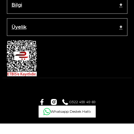
Bilgi
Üyelik
0322 459 49 69
Whatsapp Destek Hattı