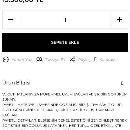
SEPETE EKLE
Yorum Yaz
Tavsiye Et
Paylaş
Karşılaştır
Ürün Bilgisi
VÜCUT HATLARINIZA MÜKEMMEL UYUM SAĞLAR VE ŞIK BİR GÖRÜNÜM
SUNAR.
PAYETLİ MATERYELİ SAYESİNDE GÖZ ALICI BİR IŞILTIYA SAHİP OLUP,
ÖZEL GÜNLERİNİZDE DİKKAT ÇEKİCİ BİR STİL OLUŞTURMANIZI
SAĞLAR.
PAYETLİ DETAYLAR, ELBİSENİN GENEL ESTETİĞİNİ ZENGİNLEŞTİREREK
SOFİSTİKE BİR DOKUNUŞ KATARKEN, HER TÜRLÜ ÖZEL ETKİNLİKTE