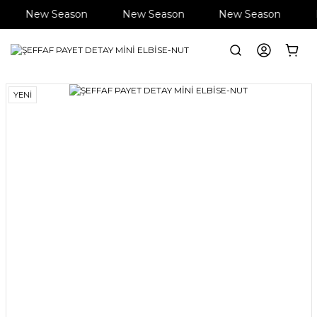
New Season
New Season
New Season
Anasayfa
Giyim
Elbise
ŞEFFAF PAYET DETAY MİNİ ELBİSE-NUT
YENİ