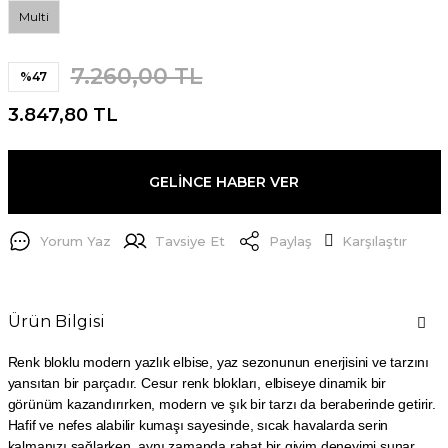
Multi
7.260,00 TL
%47
3.847,80 TL
GELİNCE HABER VER
Yorum Yaz
Tavsiye Et
Paylaş
Karşılaştır
Ürün Bilgisi
Renk bloklu modern yazlık elbise, yaz sezonunun enerjisini ve tarzını
yansıtan bir parçadır. Cesur renk blokları, elbiseye dinamik bir
görünüm kazandırırken, modern ve şık bir tarzı da beraberinde getirir.
Hafif ve nefes alabilir kumaşı sayesinde, sıcak havalarda serin
kalmanızı sağlarken, aynı zamanda rahat bir giyim deneyimi sunar.