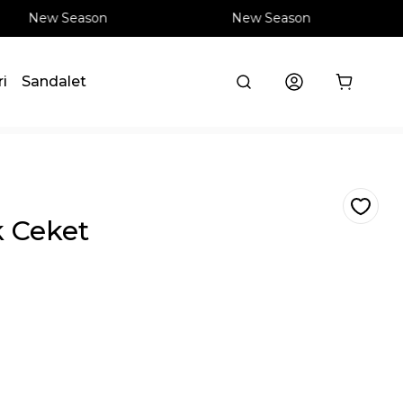
New Season
New Season
ri
Sandalet
k Ceket