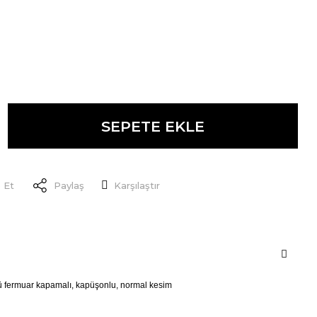
SEPETE EKLE
 Et
Paylaş
Karşılaştır
önü fermuar kapamalı, kapüşonlu, normal kesim