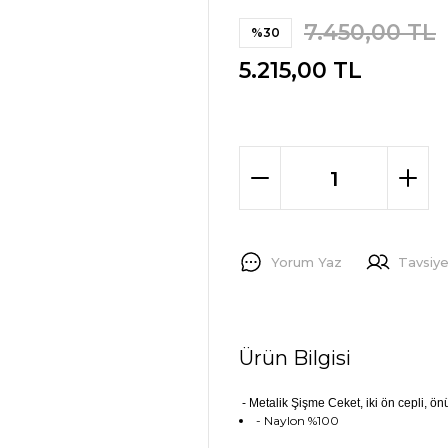
7.450,00 TL
%30
5.215,00 TL
Yorum Yaz
Tavsiye
Ürün Bilgisi
- Metalik Şişme Ceket, iki ön cepli, 
- Naylon %100