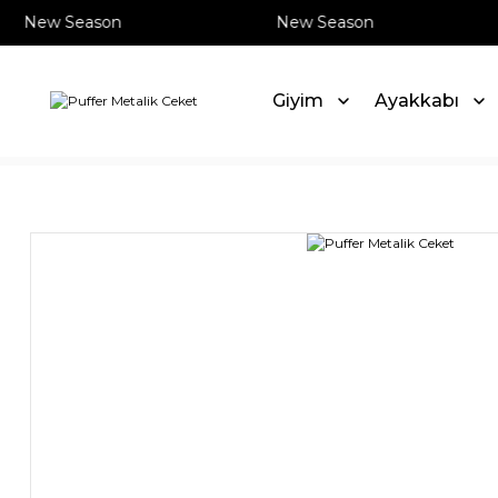
New Season
New Season
Giyim
Ayakkabı
Anasayfa
Giyim
Ceket
Puffer Metalik Ceket