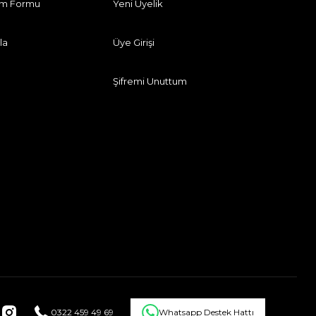
rim Formu
Yeni Üyelik
la
Üye Girişi
Şifremi Unuttum
0322 459 49 69
Whatsapp Destek Hattı