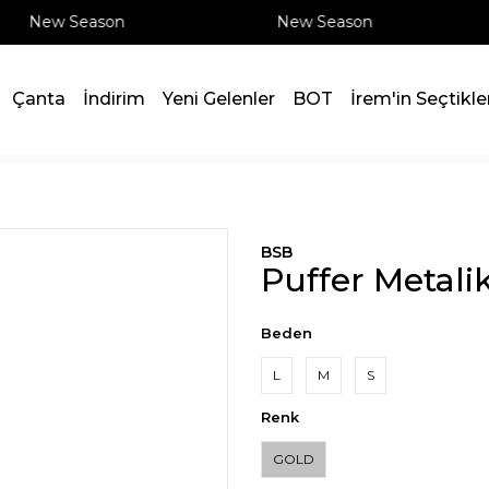
New Season
New Season
Çanta
İndirim
Yeni Gelenler
BOT
İrem'in Seçtikle
BSB
Puffer Metali
Beden
L
M
S
Renk
GOLD