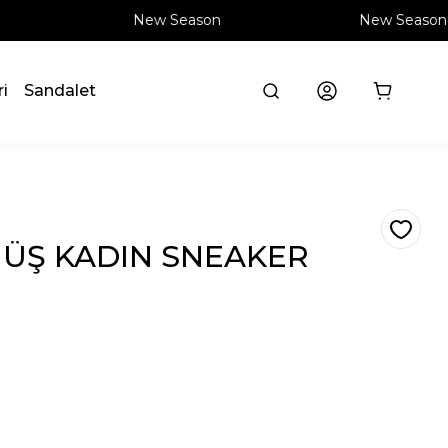
New Season
New Season
ri
Sandalet
ÜŞ KADIN SNEAKER