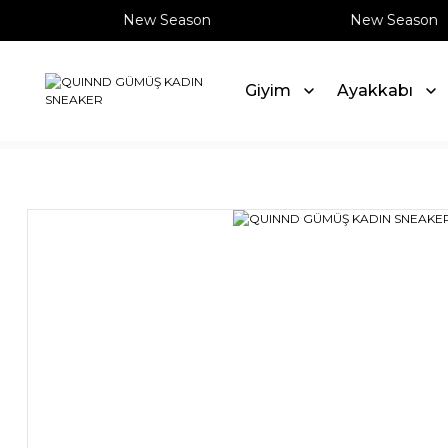
New Season
New Season
Giyim
Ayakkabı
Anasayfa
Ayakkabı
Sneaker
QUINND GÜMÜŞ KADIN 