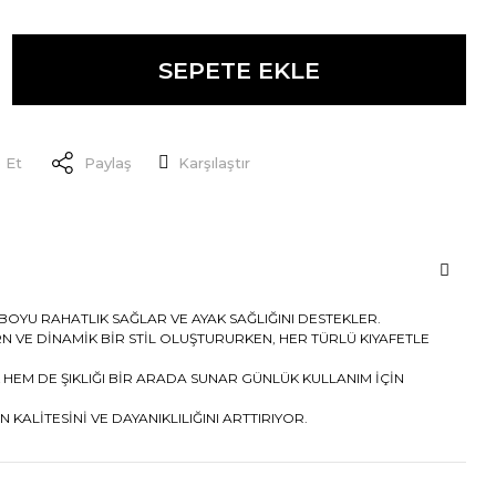
SEPETE EKLE
 Et
Paylaş
Karşılaştır
BOYU RAHATLIK SAĞLAR VE AYAK SAĞLIĞINI DESTEKLER.
 VE DİNAMİK BİR STİL OLUŞTURURKEN, HER TÜRLÜ KIYAFETLE
 HEM DE ŞIKLIĞI BİR ARADA SUNAR GÜNLÜK KULLANIM İÇİN
 KALİTESİNİ VE DAYANIKLILIĞINI ARTTIRIYOR.