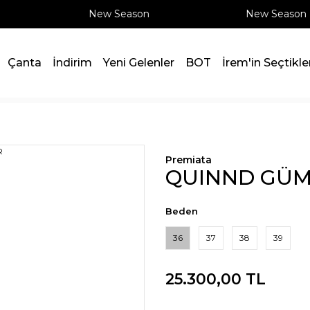
New Season
New Season
Çanta
İndirim
Yeni Gelenler
BOT
İrem'in Seçtikle
SNEAKER
Premiata
QUINND GÜM
Beden
36
37
38
39
25.300,00 TL