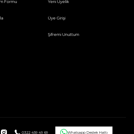
rim Formu
Yeni Üyelik
la
Üye Girişi
Şifremi Unuttum
0322 459 49 69
Whatsapp Destek Hattı