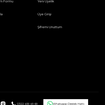
rim Formu
Yeni Üyelik
la
Üye Girişi
Şifremi Unuttum
0322 459 49 69
Whatsapp Destek Hattı