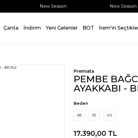
New Season
New Season
Çanta
İndirim
Yeni Gelenler
BOT
İrem'in Seçtikle
TABAN AYAKKABI - BEYAZ
Premiata
PEMBE BAĞCI
AYAKKABI - 
Beden
38
39
40
17.390,00 TL