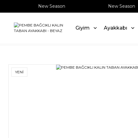
New Season
New Season
Giyim
Ayakkabı
Anasayfa
Ayakkabı
Sneaker
PEMBE BAĞCIKLI KALIN 
YENİ