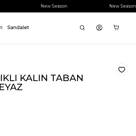
New Season
New Season
ri
Sandalet
KLI KALIN TABAN
BEYAZ