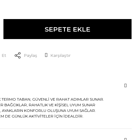
SEPETE EKLE
 Et
Paylaş
Karşılaştır
 TERMO TABAN, GÜVENLİ VE RAHAT ADIMLAR SUNAR.
İR BAĞCIKLAR, RAHATLIK VE KİŞİSEL UYUM SUNAR
I, AYAKLARIN KONFORLU OLUŞUNA UYUM SAĞLAR.
M DE GÜNLÜK AKTİVİTELER İÇİN İDEALDİR.