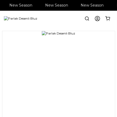
New Season
New Season
New Season
Anasayfa
Giyim
Bluz
Parlak Desenli Bluz