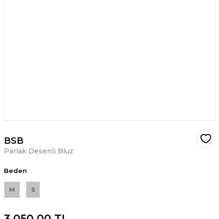
BSB
Parlak Desenli Bluz
Beden
M
S
3.050,00 TL