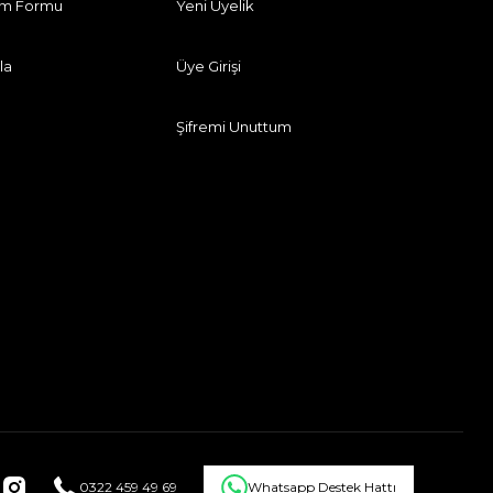
rim Formu
Yeni Üyelik
la
Üye Girişi
Şifremi Unuttum
0322 459 49 69
Whatsapp Destek Hattı