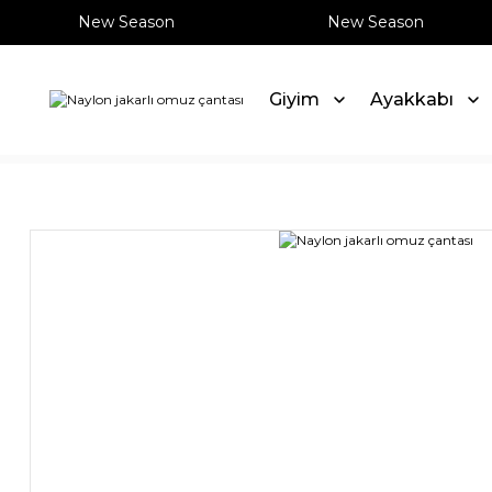
New Season
New Season
Giyim
Ayakkabı
Anasayfa
Çanta
Naylon jakarlı omuz çantası