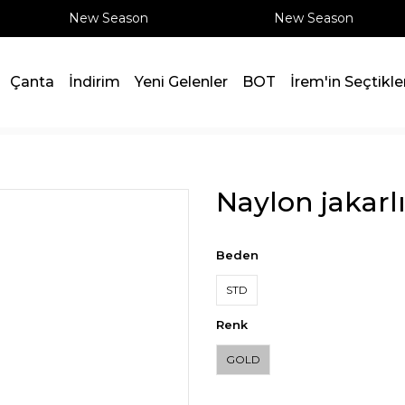
New Season
New Season
Çanta
İndirim
Yeni Gelenler
BOT
İrem'in Seçtikle
Naylon jakarl
Beden
STD
Renk
GOLD