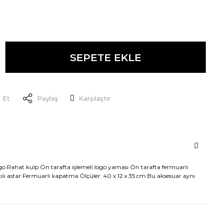
SEPETE EKLE
 Et
Paylaş
Karşılaştır
o Rahat kulp Ön tarafta işlemeli logo yaması Ön tarafta fermuarlı
skılı astar Fermuarlı kapatma Ölçüler: 40 x 12 x 35 cm Bu aksesuar aynı