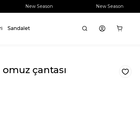
New Season
New Season
ri
Sandalet
ı omuz çantası