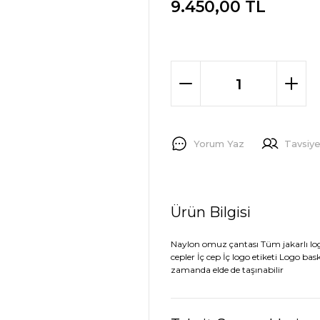
9.450,00 TL
Yorum Yaz
Tavsiye
Ürün Bilgisi
Naylon omuz çantası Tüm jakarlı log
cepler İç cep İç logo etiketi Logo ba
zamanda elde de taşınabilir