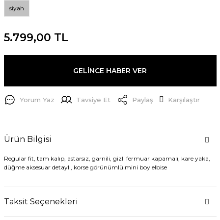
siyah
5.799,00 TL
GELİNCE HABER VER
Yorum Yaz
Tavsiye Et
Paylaş
Karşılaştır
Ürün Bilgisi
Regular fit, tam kalıp, astarsız, garnili, gizli fermuar kapamalı, kare yaka,
düğme aksesuar detaylı, korse görünümlü mini boy elbise
Taksit Seçenekleri