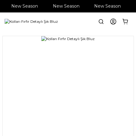
New Season
New Season
New Season
Anasayfa
Giyim
Bluz
Kolları Fırfır Detaylı Şık Bluz