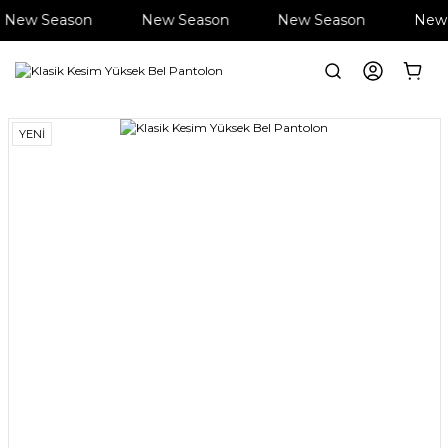
New Season
New Season
New Season
New 
Anasayfa
Giyim
Pantolon
Klasik Kesim Yüksek Bel Pantolon
YENİ