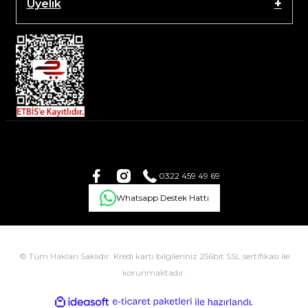
Üyelik
0322 459 49 69
Whatsapp Destek Hattı
© Tüm Hakları Saklıdır. Kredi kartı bilgileriniz 256bit SSL sertifikası ile
korunmaktadır.
ile
ideasoft
e-