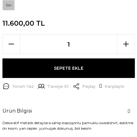
Gri
11.600,00 TL
SEPETE EKLE
Yorum Yaz
Tavsiye Et
Paylaş
Karşılaştır
Ürün Bilgisi
Dekoratif metalik detaylara sahip kapüşonlu pamuklu sweatshirt, eskitme
ön kısım, yan cepler, yumuşak dokunuş, bol kesim