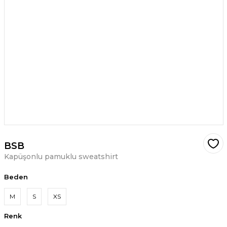
BSB
Kapüşonlu pamuklu sweatshirt
Beden
M
S
XS
Renk