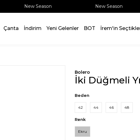
New Season
New Season
Çanta
İndirim
Yeni Gelenler
BOT
İrem'in Seçtikle
Bolero
İki Düğmeli Y
Beden
42
44
46
48
Renk
Ekru