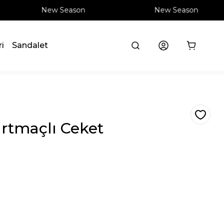
New Season
New Season
ri
Sandalet
ırtmaçlı Ceket