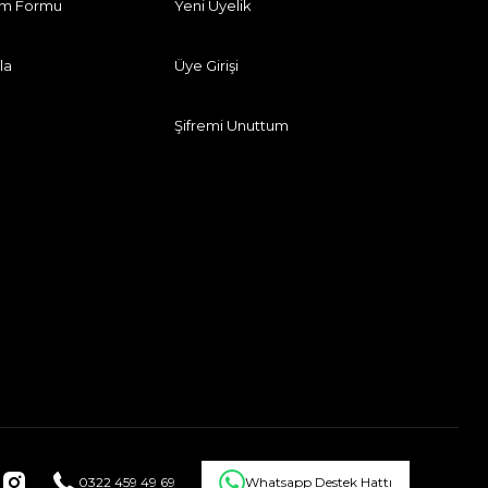
rim Formu
Yeni Üyelik
la
Üye Girişi
Şifremi Unuttum
0322 459 49 69
Whatsapp Destek Hattı