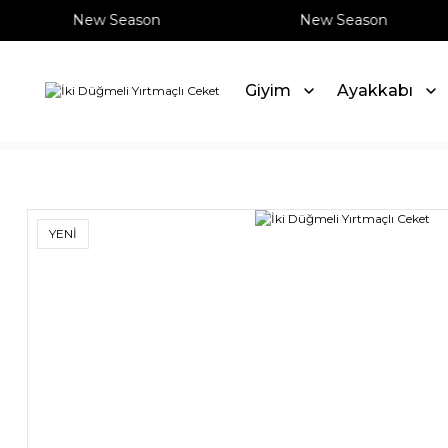
New Season
New Season
Giyim
Ayakkabı
Anasayfa
Giyim
Ceket
İki Düğmeli Yırtmaçlı Ceket
YENİ