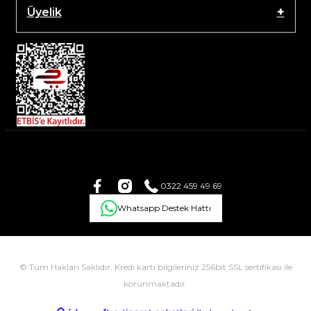
Üyelik
0322 459 49 69
Whatsapp Destek Hattı
© Tüm Hakları Saklıdır. Kredi kartı bilgileriniz 256bit SSL sertifikası ile
korunmaktadır.