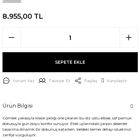
8.955,00 TL
SEPETE EKLE
Yorum Yaz
Tavsiye Et
Paylaş
Karşılaştır
Ürün Bilgisi
Gömlek yakasıyla klasik şıklığı öne çıkaran bu diz üstü elbise, saf pamuk
dokusuyla gün boyu konfor sunuyor. Etek uçlarındaki çarpıcı desenler,
tasarıma dinamik bir dokunuş katarken, beldeki kemer detayı siluetinizi
zarifçe vurguluyor.