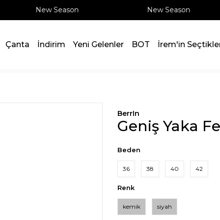
New Season
New Season
Çanta
İndirim
Yeni Gelenler
BOT
İrem'in Seçtikle
BerrIn
Geniş Yaka F
Beden
36
38
40
42
Renk
kemik
siyah