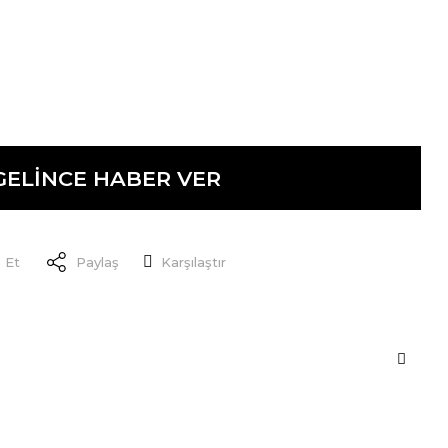
GELİNCE HABER VER
 Et
Paylaş
Karşılaştır