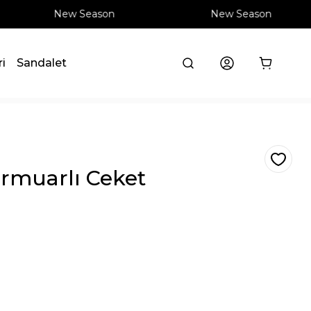
New Season
New Season
ri
Sandalet
ermuarlı Ceket