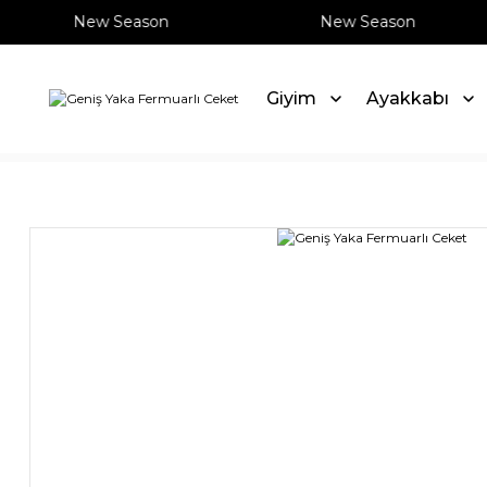
New Season
New Season
Giyim
Ayakkabı
Anasayfa
İndirim
Geniş Yaka Fermuarlı Ceket