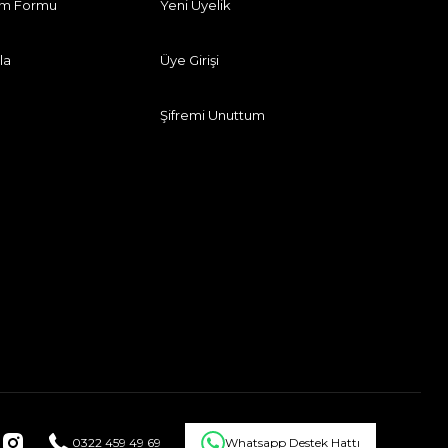
rim Formu
Yeni Üyelik
la
Üye Girişi
Şifremi Unuttum
0322 459 49 69
Whatsapp Destek Hattı