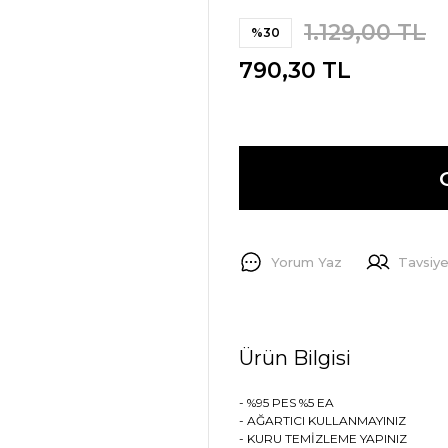
1.129,00 TL
%30
790,30 TL
Yorum Yaz
Tavsiye
Ürün Bilgisi
- %95 PES %5 EA
- AĞARTICI KULLANMAYINIZ
- KURU TEMİZLEME YAPINIZ