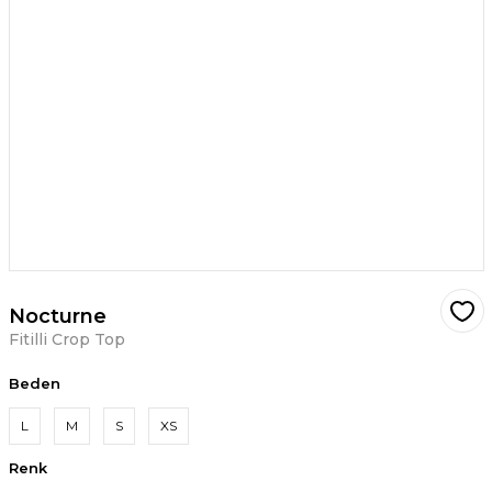
Nocturne
Fitilli Crop Top
Beden
L
M
S
XS
Renk