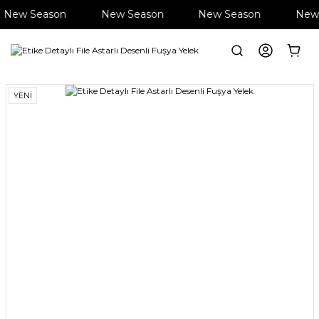
New Season
New Season
New Season
New 
Anasayfa
Giyim
Yelek
Etike Detaylı File Astarlı Desenli Fuşya Yele
YENİ