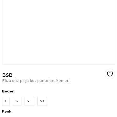
BSB
Eliza düz paça kot pantolon, kemerli
Beden
L
M
XL
XS
Renk