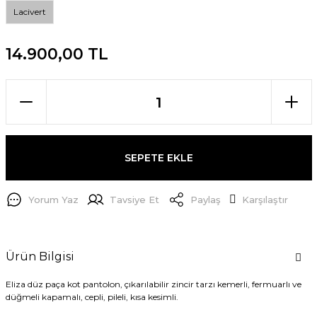
Lacivert
14.900,00 TL
SEPETE EKLE
Yorum Yaz
Tavsiye Et
Paylaş
Karşılaştır
Ürün Bilgisi
Eliza düz paça kot pantolon, çıkarılabilir zincir tarzı kemerli, fermuarlı ve
düğmeli kapamalı, cepli, pileli, kısa kesimli.