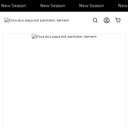
New Season
New Season
New Season
New 
Anasayfa
Giyim
Pantolon
Eliza düz paça kot pantolon, kemerli