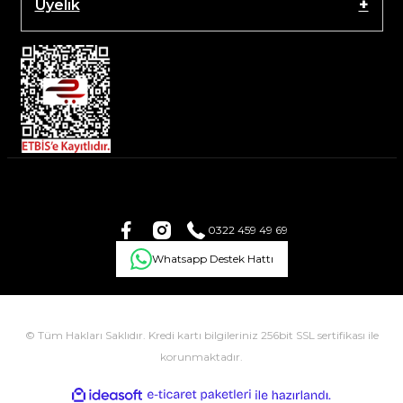
Üyelik
0322 459 49 69
Whatsapp Destek Hattı
© Tüm Hakları Saklıdır. Kredi kartı bilgileriniz 256bit SSL sertifikası ile
korunmaktadır.
ile
ideasoft
e-