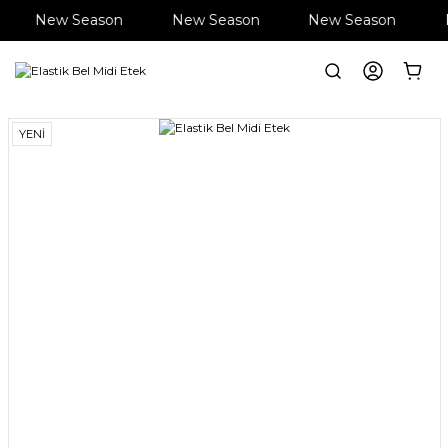
New Season
New Season
New Season
Anasayfa
Giyim
Etek
Elastik Bel Midi Etek
YENİ