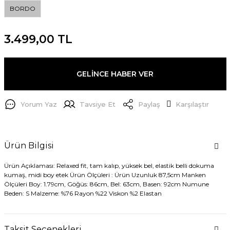
BORDO
3.499,00 TL
GELİNCE HABER VER
Yorum Yaz
Tavsiye Et
Paylaş
Karşılaştır
Ürün Bilgisi
Ürün Açıklaması: Relaxed fit, tam kalıp, yüksek bel, elastik belli dokuma
kumaş, midi boy etek Ürün Ölçüleri : Ürün Uzunluk 87,5cm Manken
Ölçüleri Boy: 1.79cm, Göğüs: 86cm, Bel: 63cm, Basen: 92cm Numune
Beden: S Malzeme: %76 Rayon %22 Viskon %2 Elastan
Taksit Seçenekleri