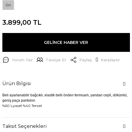
Gri
3.899,00 TL
GELİNCE HABER VER
Yorum Yaz
Tavsiye Et
Paylaş
Karşılaştır
Ürün Bilgisi
Beli ayarlanabilir bağcıklı, elastik belli önden fermuarlı, yandan cepli, dökümlü,
geniş paça pantolon.
%60 Lyocell %40 Tencel
Taksit Seçenekleri