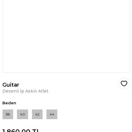
Guitar
Desenli İp Askılı Atlet
Beden
38
40
42
44
1.860,00 TL