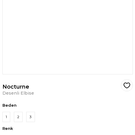
Nocturne
Desenli Elbise
Beden
1
2
3
Renk