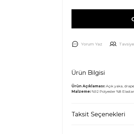
Yorum Yaz
Tavsiye
Ürün Bilgisi
Ürün Açıklaması:
Açık yaka, drape
Malzeme:
%92 Polyester %8 Elasta
Taksit Seçenekleri