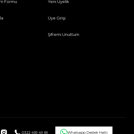
rim Formu
Yeni Üyelik
la
Üye Girişi
Şifremi Unuttum
0322 459 49 69
Whatsapp Destek Hattı