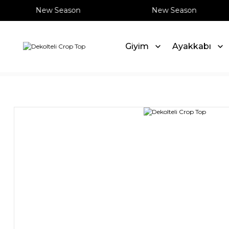
New Season
New Season
Giyim
Ayakkabı
Anasayfa
Yeni Gelenler
Dekolteli Crop Top