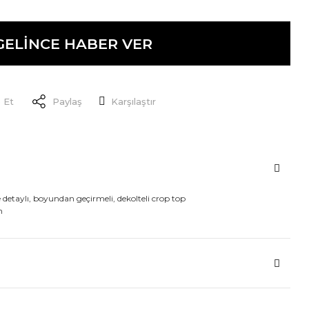
GELİNCE HABER VER
 Et
Paylaş
Karşılaştır
 detaylı, boyundan geçirmeli, dekolteli crop top
n