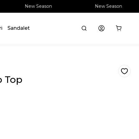
New Season
New Season
ri
Sandalet
p Top