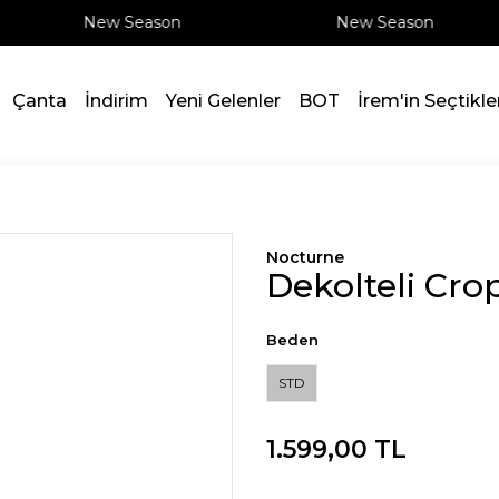
New Season
New Season
Çanta
İndirim
Yeni Gelenler
BOT
İrem'in Seçtikle
Nocturne
Dekolteli Cro
Beden
STD
1.599,00 TL