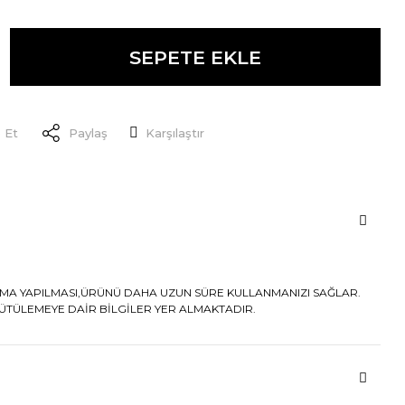
SEPETE EKLE
 Et
Paylaş
Karşılaştır
AMA YAPILMASI,ÜRÜNÜ DAHA UZUN SÜRE KULLANMANIZI SAĞLAR.
 ÜTÜLEMEYE DAİR BİLGİLER YER ALMAKTADIR.