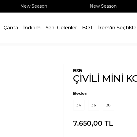
New Season
New Season
Çanta
İndirim
Yeni Gelenler
BOT
İrem'in Seçtikle
BSB
ÇİVİLİ MİNİ 
Beden
34
36
38
7.650,00 TL