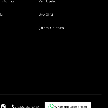
rim Formu
Yeni Üyelik
la
Üye Girişi
Şifremi Unuttum
0322 459 49 69
Whatsapp Destek Hattı