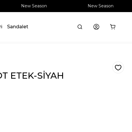
New Season
New Season
ri
Sandalet
KOT ETEK-SİYAH