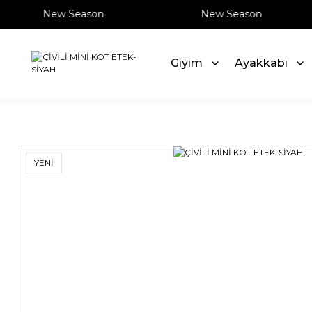
New Season
New Season
Giyim
Ayakkabı
Anasayfa
Giyim
Etek
ÇİVİLİ MİNİ KOT ETEK-SİYAH
YENİ