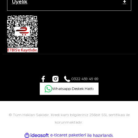
Üyelik
0322 459 49 69
Whatsapp Destek Hattı
© Tüm Hakları Saklıdır. Kredi kartı bilgileriniz 256bit SSL sertifikası ile
korunmaktadır.
ile
ideasoft
e-