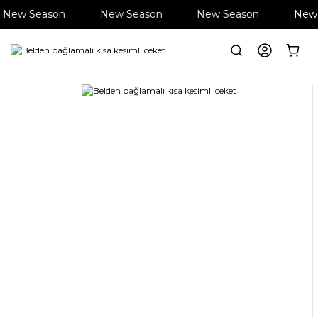
New Season
New Season
New Season
New 
Anasayfa
Giyim
Ceket
Belden bağlamalı kısa kesimli ceket