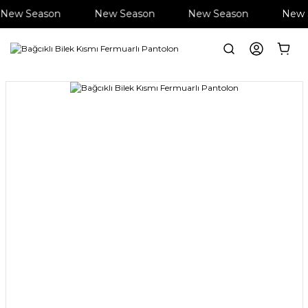
New Season
New Season
New Season
New 
Anasayfa
Giyim
Pantolon
Bağcıklı Bilek Kısmı Fermuarlı Panto