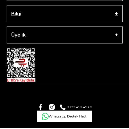
Bilgi
Üyelik
0322 459 49 69
Whatsapp Destek Hattı