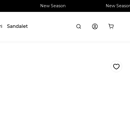
New Season
New Season
ri
Sandalet