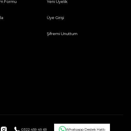
rim Formu
Yeni Üyelik
la
Üye Girişi
Şifremi Unuttum
0322 459 49 69
Whatsapp Destek Hattı