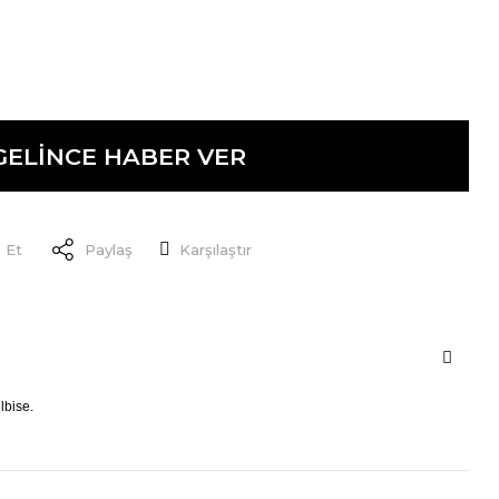
GELİNCE HABER VER
 Et
Paylaş
Karşılaştır
elbise.