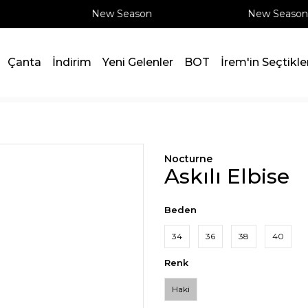
New Season
New Season
Çanta
İndirim
Yeni Gelenler
BOT
İrem'in Seçtikle
Nocturne
Askılı Elbise
Beden
34
36
38
40
Renk
Haki