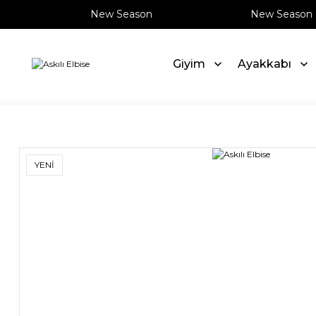
New Season
New Season
Giyim
Ayakkabı
Anasayfa
Giyim
Elbise
Askılı Elbise
YENİ